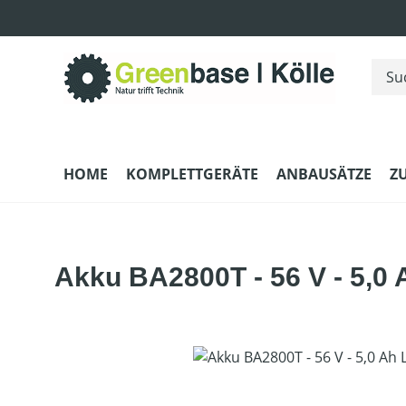
m Hauptinhalt springen
Zur Suche springen
Zur Hauptnavigation springen
HOME
KOMPLETTGERÄTE
ANBAUSÄTZE
Z
Akku BA2800T - 56 V - 5,0 
Bildergalerie überspringen