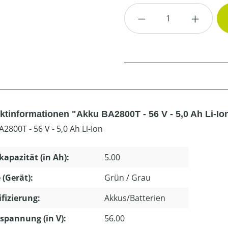
Produkt Anzahl: G
ktinformationen "Akku BA2800T - 56 V - 5,0 Ah Li-Io
2800T - 56 V - 5,0 Ah Li-Ion
apazität (in Ah):
5.00
 (Gerät):
Grün / Grau
ifizierung:
Akkus/Batterien
pannung (in V):
56.00