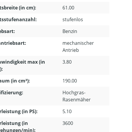
tsbreite (in cm):
61.00
tsstufenanzahl:
stufenlos
ebsart:
Benzin
ntriebsart:
mechanischer
Antrieb
windigkeit max (in
3.80
):
um (in cm³):
190.00
ifizierung:
Hochgras-
Rasenmäher
leistung (in PS):
5.10
leistung (in
3600
ehungen/min):