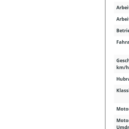
Arbei
Arbei
Betri
Fahra
Gesch
km/h
Hubra
Klass
Motor
Motor
Umdr