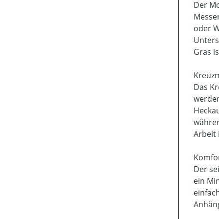
Der Mo
Messer
oder W
Unters
Gras is
Kreuzm
Das Kr
werden
Heckau
währen
Arbeit
Komfor
Der se
ein Mi
einfac
Anhäng