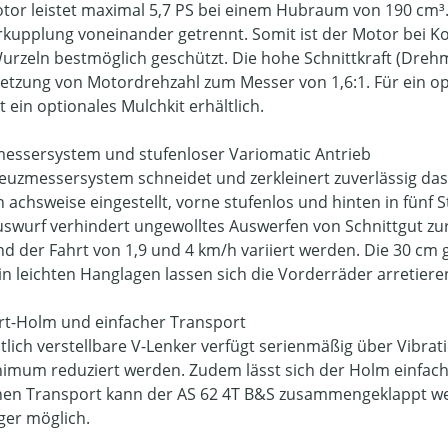
tor leistet maximal 5,7 PS bei einem Hubraum von 190 cm³.
kupplung voneinander getrennt. Somit ist der Motor bei Kol
urzeln bestmöglich geschützt. Die hohe Schnittkraft (Dreh
etzung von Motordrehzahl zum Messer von 1,6:1. Für ein op
t ein optionales Mulchkit erhältlich.
essersystem und stufenloser Variomatic Antrieb
euzmessersystem schneidet und zerkleinert zuverlässig das
 achsweise eingestellt, vorne stufenlos und hinten in fün
swurf verhindert ungewolltes Auswerfen von Schnittgut zur 
d der Fahrt von 1,9 und 4 km/h variiert werden. Die 30 cm 
 in leichten Hanglagen lassen sich die Vorderräder arretiere
t-Holm und einfacher Transport
itlich verstellbare V-Lenker verfügt serienmäßig über Vib
nimum reduziert werden. Zudem lässt sich der Holm einfach 
hen Transport kann der AS 62 4T B&S zusammengeklappt we
er möglich.