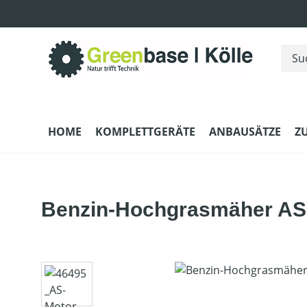
m Hauptinhalt springen
Zur Suche springen
Zur Hauptnavigation springen
HOME
KOMPLETTGERÄTE
ANBAUSÄTZE
Z
Benzin-Hochgrasmäher AS
Bildergalerie überspringen