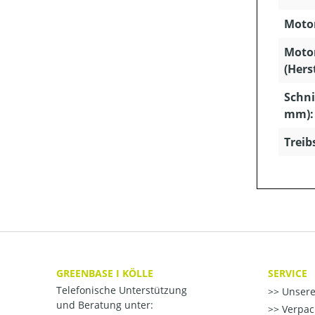
Motor
Moto
(Hers
Schni
mm):
Treib
GREENBASE I KÖLLE
SERVICE
Telefonische Unterstützung
Unsere
und Beratung unter:
Verpac