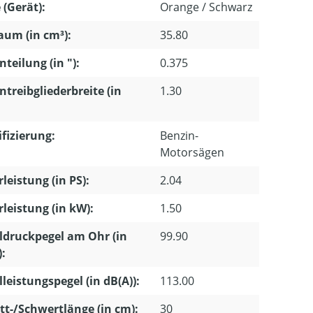
 (Gerät):
Orange / Schwarz
um (in cm³):
35.80
nteilung (in "):
0.375
ntreibgliederbreite (in
1.30
ifizierung:
Benzin-
Motorsägen
leistung (in PS):
2.04
leistung (in kW):
1.50
ldruckpegel am Ohr (in
99.90
):
lleistungspegel (in dB(A)):
113.00
tt-/Schwertlänge (in cm):
30