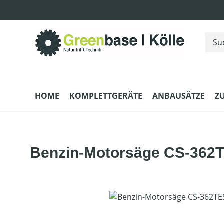
m Hauptinhalt springen
Zur Suche springen
Zur Hauptnavigation springen
HOME
KOMPLETTGERÄTE
ANBAUSÄTZE
Z
Benzin-Motorsäge CS-362
Bildergalerie überspringen