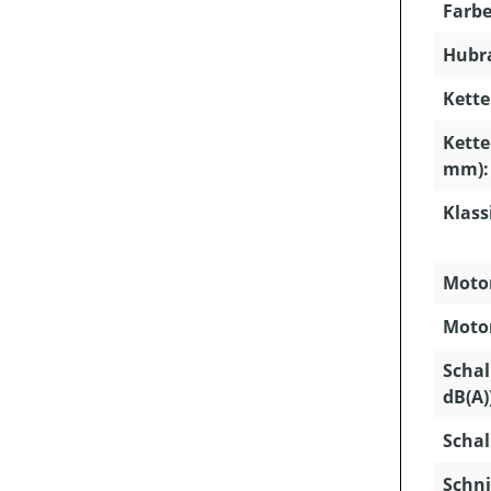
Farbe
Hubra
Kette
Kette
mm):
Klass
Motor
Motor
Schal
dB(A)
Schal
Schni