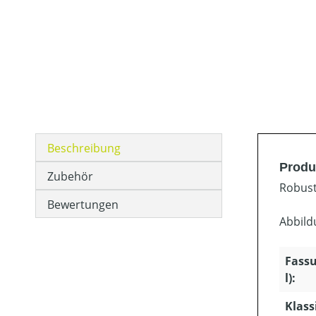
Beschreibung
Produ
Zubehör
Robust
Bewertungen
Abbild
Fass
l):
Klass