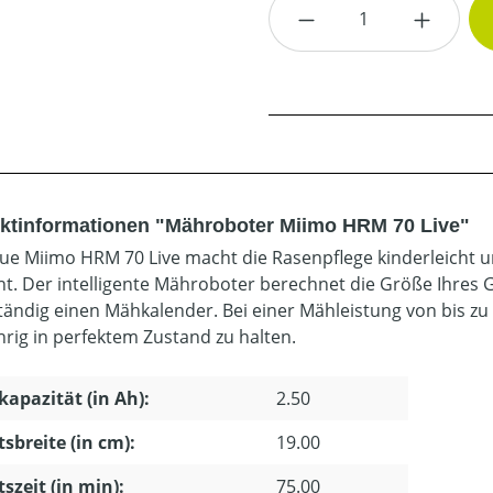
Produkt Anzahl: G
ktinformationen "Mähroboter Miimo HRM 70 Live"
ue Miimo HRM 70 Live macht die Rasenpflege kinderleicht un
ht. Der intelligente Mähroboter berechnet die Größe Ihres G
tändig einen Mähkalender. Bei einer Mähleistung von bis zu 
hrig in perfektem Zustand zu halten.
apazität (in Ah):
2.50
tsbreite (in cm):
19.00
tszeit (in min):
75.00