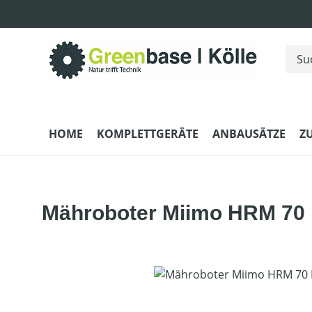
m Hauptinhalt springen
Zur Suche springen
Zur Hauptnavigation springen
HOME
KOMPLETTGERÄTE
ANBAUSÄTZE
Z
Mähroboter Miimo HRM 70 
Bildergalerie überspringen