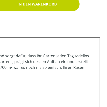
ib den gewünschten Wert ein oder benutz
IN DEN WARENKORB
d sorgt dafür, dass Ihr Garten jeden Tag tadellos
artens, prägt sich dessen Aufbau ein und erstellt
700 m² war es noch nie so einfach, Ihren Rasen