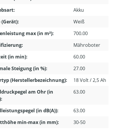
ebsart:
Akku
 (Gerät):
Weiß
enleistung max (in m²):
700.00
ifizierung:
Mähroboter
eit (in min):
60.00
ale Steigung (in %):
27.00
typ (Herstellerbezeichnung):
18 Volt / 2,5 Ah
ldruckpegel am Ohr (in
63.00
):
lleistungspegel (in dB(A)):
63.00
tthöhe min-max (in mm):
30-50