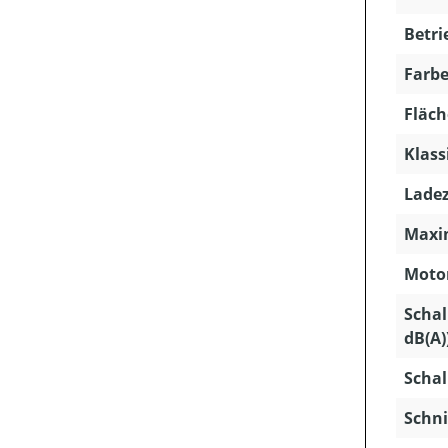
Betri
Farbe
Fläch
Klass
Ladez
Maxim
Motor
Schal
dB(A)
Schal
Schni