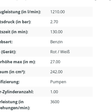
gleistung (in l/min):
1210.00
tsdruck (in bar):
2.70
tszeit (in min):
130.00
ebsart:
Benzin
 (Gerät):
Rot / Weiß
rhöhe max (in m):
27.00
um (in cm³):
242.00
ifizierung:
Pumpen
-Zylinderanzahl:
1.00
leistung (in
3600
ehungen/min):