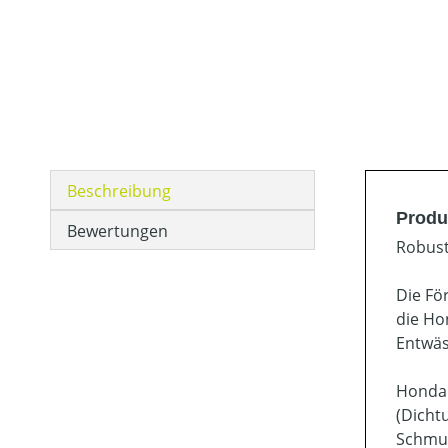
Beschreibung
Produ
Bewertungen
Robust
Die Fö
die Ho
Entwäs
Honda 
(Dicht
Schmut