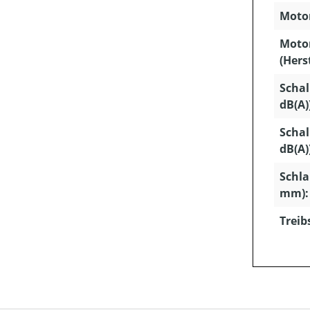
Motor
Moto
(Hers
Schal
dB(A)
Schal
dB(A)
Schla
mm):
Treib