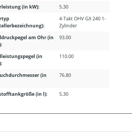
leistung (in kW):
5.30
rtyp
4-Takt OHV GX 240 1-
tellerbezeichnung):
Zylinder
ldruckpegel am Ohr (in
93.00
):
lleistungspegel (in
110.00
):
uchdurchmesser (in
76.80
stofftankgröße (in l):
5.30