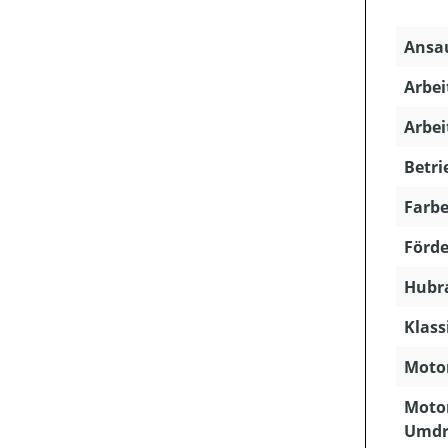
Ansau
Arbei
Arbei
Betri
Farbe
Förde
Hubra
Klass
Motor
Motor
Umdr