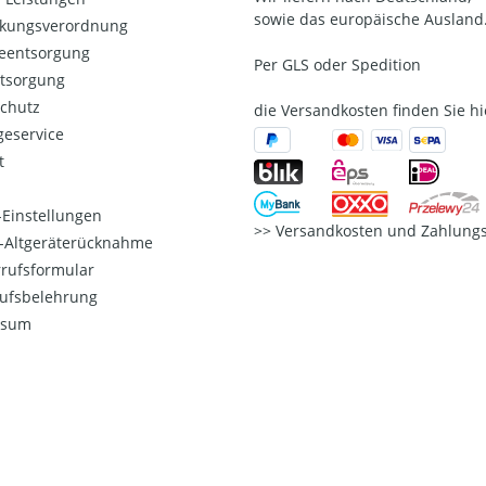
sowie das europäische Ausland
kungsverordnung
ieentsorgung
Per GLS oder Spedition
ntsorgung
chutz
die Versandkosten finden Sie hi
eservice
t
Einstellungen
Versandkosten und Zahlungs
o-Altgeräterücknahme
rufsformular
ufsbelehrung
ssum