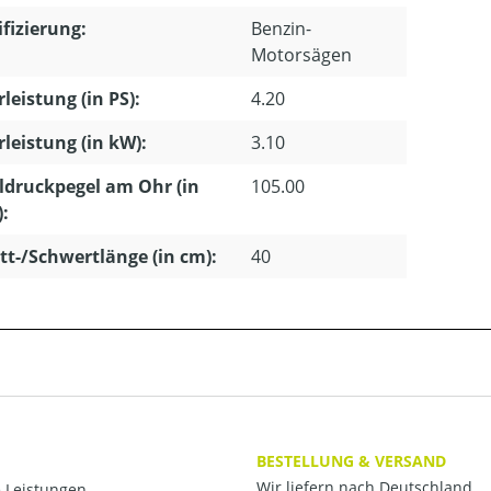
ifizierung:
Benzin-
Motorsägen
leistung (in PS):
4.20
leistung (in kW):
3.10
ldruckpegel am Ohr (in
105.00
):
tt-/Schwertlänge (in cm):
40
BESTELLUNG & VERSAND
Wir liefern nach Deutschland,
 Leistungen