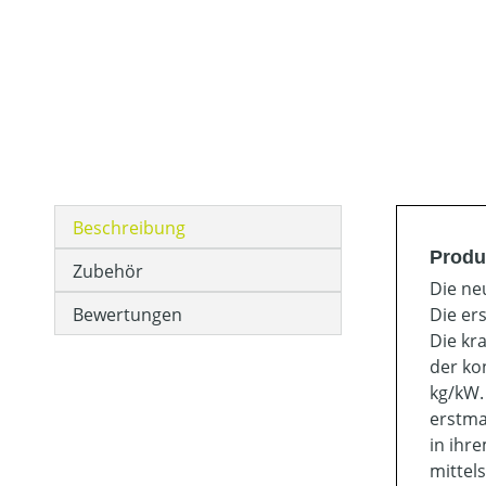
Beschreibung
Produ
Zubehör
Die ne
Bewertungen
Die er
Die kr
der ko
kg/kW.
erstma
in ihr
mittel