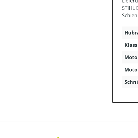
Liefer
STIHL 
Schien
Hubra
Klass
Motor
Motor
Schni