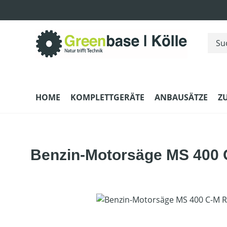
m Hauptinhalt springen
Zur Suche springen
Zur Hauptnavigation springen
HOME
KOMPLETTGERÄTE
ANBAUSÄTZE
Z
Benzin-Motorsäge MS 400 
Bildergalerie überspringen