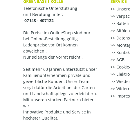
GREENBASE I KÖLLE
SERVICE
Telefonische Unterstützung
Unsere
und Beratung unter:
Verpac
07143 - 407122
Batter
Altöle
Die Preise im OnlineShop sind nur
Datens
bei Online-Bestellung gültig.
Ladenpreise vor Ort können
Montag
abweichen..
Kontak
Nur solange der Vorrat reicht..
AGB
Cookie-
Seit mehr 60 Jahren unterstützt unser
Elektr
Familienunternehmen private und
gewerbliche Kunden. Unser Team
Wieder
sorgt dafür die Arbeit bei der Garten-
Widerr
und Landschaftspflege zu erleichtern.
Impre
Mit unseren starken Partnern
bieten
wir
innovative Produkte und Service in
höchster Qualität.