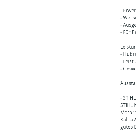
- Erwe
- Welt
- Ausg
- Für P
Leistu
- Hubr
- Leist
- Gewic
Aussta
- STIH
STIHL 
Motorm
Kalt.-
gutes 