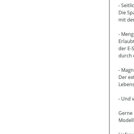
- Seit
Die Sp
mit de
- Meng
Erlaub
der E-
durch 
- Magn
Der ex
Lebens
- Und 
Gerne 
Modell