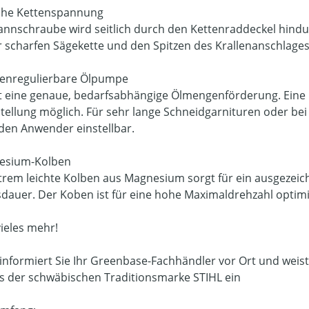
liche Kettenspannung
annschraube wird seitlich durch den Kettenraddeckel hindu
r scharfen Sägekette und den Spitzen des Krallenanschlage
enregulierbare Ölpumpe
t eine genaue, bedarfsabhängige Ölmengenförderung. Eine 
Stellung möglich. Für sehr lange Schneidgarnituren oder bei
den Anwender einstellbar.
esium-Kolben
trem leichte Kolben aus Magnesium sorgt für ein ausgezeic
dauer. Der Koben ist für eine hohe Maximaldrehzahl optimi
vieles mehr!
informiert Sie Ihr Greenbase-Fachhändler vor Ort und weis
s der schwäbischen Traditionsmarke STIHL ein