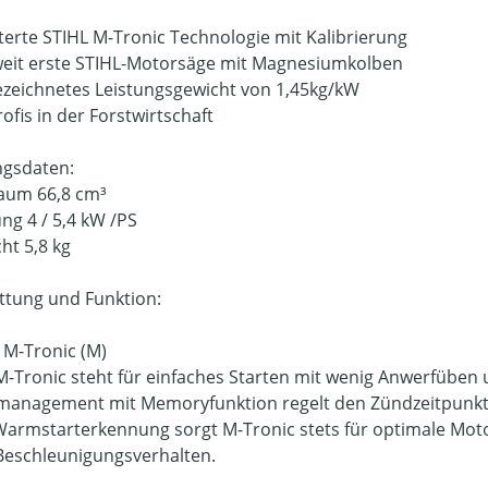
iterte STIHL M-Tronic Technologie mit Kalibrierung
weit erste STIHL-Motorsäge mit Magnesiumkolben
ezeichnetes Leistungsgewicht von 1,45kg/kW
rofis in der Forstwirtschaft
ngsdaten:
aum 66,8 cm³
ung 4 / 5,4 kW /PS
ht 5,8 kg
ttung und Funktion:
L M-Tronic (M)
M-Tronic steht für einfaches Starten mit wenig Anwerfüben
anagement mit Memoryfunktion regelt den Zündzeitpunkt u
/Warmstarterkennung sorgt M-Tronic stets für optimale Mot
Beschleunigungsverhalten.